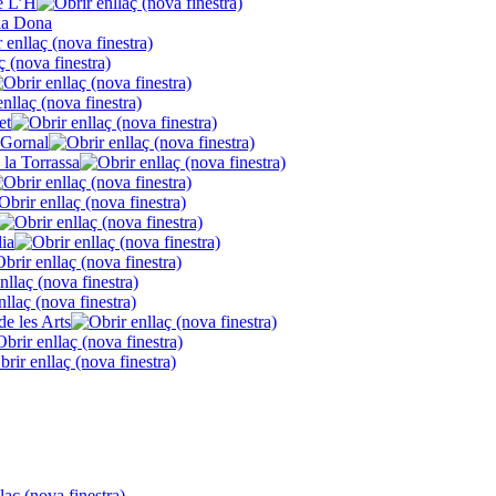
de L’H
la Dona
et
 Gornal
 la Torrassa
lia
de les Arts