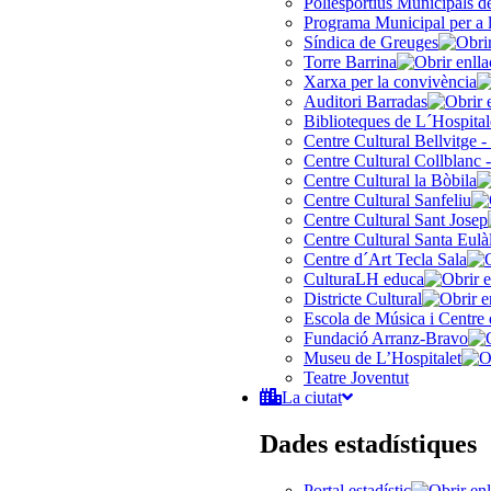
Poliesportius Municipals 
Programa Municipal per a 
Síndica de Greuges
Torre Barrina
Xarxa per la convivència
Auditori Barradas
Biblioteques de L´Hospital
Centre Cultural Bellvitge -
Centre Cultural Collblanc -
Centre Cultural la Bòbila
Centre Cultural Sanfeliu
Centre Cultural Sant Josep
Centre Cultural Santa Eulà
Centre d´Art Tecla Sala
CulturaLH educa
Districte Cultural
Escola de Música i Centre 
Fundació Arranz-Bravo
Museu de L’Hospitalet
Teatre Joventut
La ciutat
Dades estadístiques
Portal estadístic