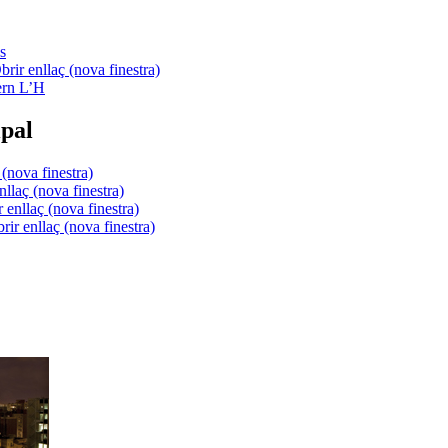
s
ern L’H
pal