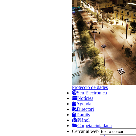
Protecció de dades
Seu Electrònica
Notícies
Agenda
Directori
Tràmits
Plànol
Carpeta ciutadana
Cercar al web