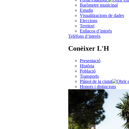
Baròmetre municipal
Estudis
Visualitzacions de dades
Eleccions
Territori
Enllaços d´interès
Telèfons d’interès
Conèixer L'H
Presentació
Història
Població
Transports
Plànol de la ciutat
Honors i distincions