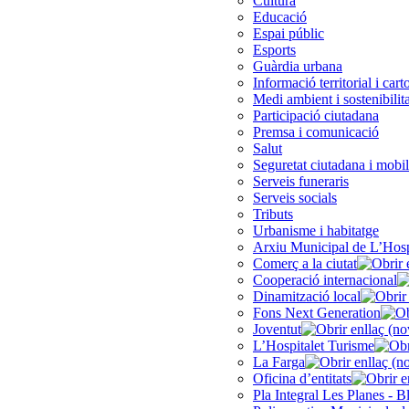
Cultura
Educació
Espai públic
Esports
Guàrdia urbana
Informació territorial i cart
Medi ambient i sostenibilita
Participació ciutadana
Premsa i comunicació
Salut
Seguretat ciutadana i mobil
Serveis funeraris
Serveis socials
Tributs
Urbanisme i habitatge
Arxiu Municipal de L’Hosp
Comerç a la ciutat
Cooperació internacional
Dinamització local
Fons Next Generation
Joventut
L’Hospitalet Turisme
La Farga
Oficina d’entitats
Pla Integral Les Planes - B