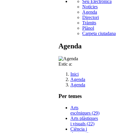
Seu Electrònica
Notícies
Agenda
Directori
Tràmits
Plànol
Carpeta ciutadana
Agenda
Estic a:
Inici
Agenda
Agenda
Per temes
Arts
escèniques (29)
Arts plàstiques
i visuals (22)
Ciència i