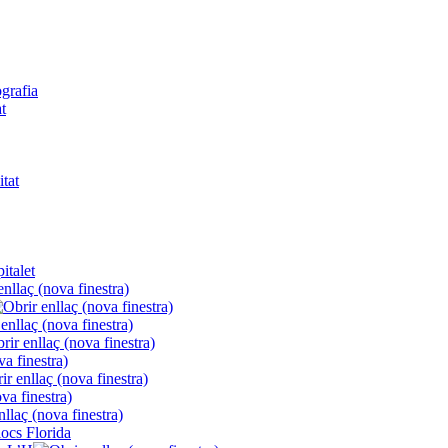
ografia
t
itat
italet
locs Florida