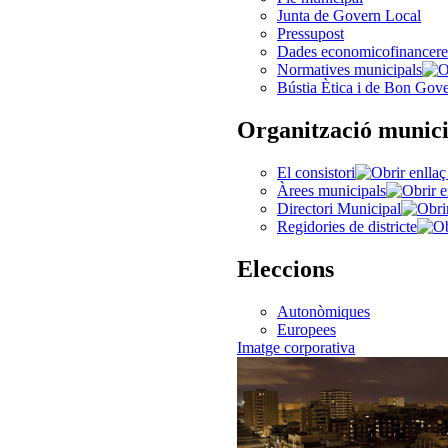
Junta de Govern Local
Pressupost
Dades economicofinancere
Normatives municipals
Bústia Ètica i de Bon Gov
Organització munici
El consistori
Àrees municipals
Directori Municipal
Regidories de districte
Eleccions
Autonòmiques
Europees
Imatge corporativa