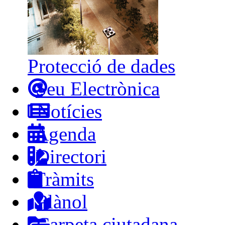
Protecció de dades
Seu Electrònica
Notícies
Agenda
Directori
Tràmits
Plànol
Carpeta ciutadana